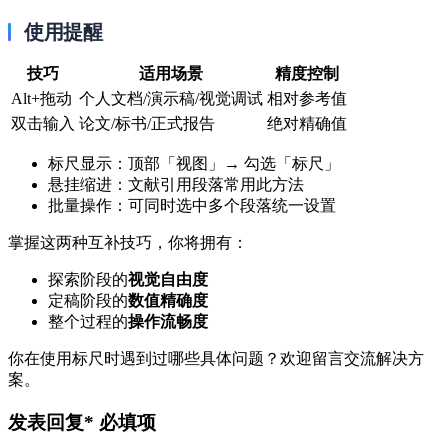
使用提醒
技巧
适用场景
精度控制
Alt+拖动
个人文档/演示稿/视觉调试
相对参考值
双击输入
论文/标书/正式报告
绝对精确值
标尺显示：顶部「视图」→ 勾选「标尺」
悬挂缩进：文献引用段落常用此方法
批量操作：可同时选中多个段落统一设置
掌握这两种互补技巧，你将拥有：
探索阶段的
视觉自由度
定稿阶段的
数值精确度
整个过程的
操作流畅度
你在使用标尺时遇到过哪些具体问题？欢迎留言交流解决方
案。
发表回复
* 必填项