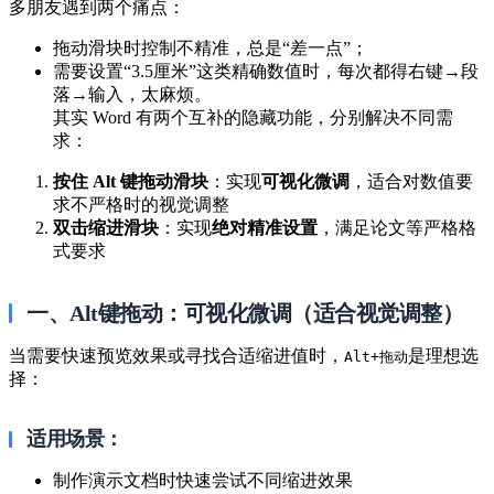
多朋友遇到两个痛点：
拖动滑块时控制不精准，总是“差一点”；
需要设置“3.5厘米”这类精确数值时，每次都得右键→段
落→输入，太麻烦。
其实 Word 有两个互补的隐藏功能，分别解决不同需
求：
按住 Alt 键拖动滑块
：实现
可视化微调
，适合对数值要
求不严格时的视觉调整
双击缩进滑块
：实现
绝对精准设置
，满足论文等严格格
式要求
一、Alt键拖动：可视化微调（适合视觉调整）
当需要快速预览效果或寻找合适缩进值时，
是理想选
Alt+拖动
择：
适用场景：
制作演示文档时快速尝试不同缩进效果