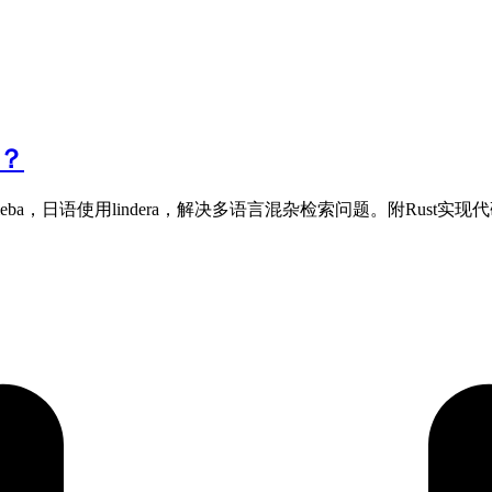
器？
ba，日语使用lindera，解决多语言混杂检索问题。附Rust实现