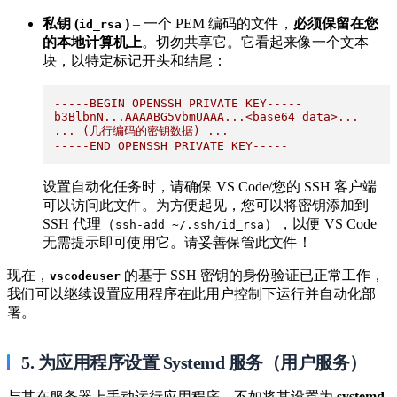
私钥 (
​
)
– 一个 PEM 编码的文件，
必须保留在您
id_rsa
的本地计算机上
。切勿共享它。它看起来像一个文本
块，以特定标记开头和结尾：
-----BEGIN
OPENSSH
PRIVATE
KEY-----
b3BlbnN...AAAABG5vbmUAAA...<base64
data>...
...
(几行编码的密钥数据)
...
-----END
OPENSSH
PRIVATE
KEY-----
设置自动化任务时，请确保 VS Code/您的 SSH 客户端
可以访问此文件。为方便起见，您可以将密钥添加到
SSH 代理（
​），以便 VS Code
ssh-add ~/.ssh/id_rsa
无需提示即可使用它。请妥善保管此文件！
现在，
​ 的基于 SSH 密钥的身份验证已正常工作，
vscodeuser
我们可以继续设置应用程序在此用户控制下运行并自动化部
署。
5. 为应用程序设置 Systemd 服务（用户服务）
与其在服务器上手动运行应用程序，不如将其设置为
systemd