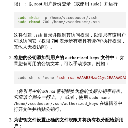
限）： 以
root
用户身份登录（或使用
​）并运行：
sudo
sudo
mkdir
sudo
chmod
这将创建
​ 目录并限制其访问权限，以便只有该用户
.ssh
可以访问它（权限
700
表示所有者具有读/写/执行权限，
其他人无权访问）。
将您的公钥添加到用户的
​
文件中
： 如
authorized_keys
果您有可用的公钥文本，可以手动添加。例如：
sudo sh 
-
c 'echo 
"ssh-rsa AAAAB3NzaC1yc2EAAAAD
（将引号中的 ssh-rsa 密钥替换为您的实际公钥字符串。
它应该全部在
一行
上。）
或者，使用
sudo nano
​ 在编辑器中
/home/vscodeuser/.ssh/authorized_keys
打开文件并粘贴公钥行。
为密钥文件设置正确的文件权限并将所有权分配给新用
户
：