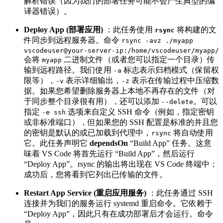
解析错误（因为我们的部署任务可能不会产生典型的编
译器错误）。
Deploy App (部署应用)
：此任务使用
​ 将构建的文
rsync
件同步到远程服务器。命令
rsync -avz ./myapp
vscodeuser@your-server-ip:/home/vscodeuser/myapp/
会将
​ 二进制文件（或者您可以指定一个目录）传
myapp
输到远程路径。我们使用
​ 标志表示归档模式（保留权
-a
限等），
​ 表示详细输出，
​ 表示在传输过程中压缩数
-v
-z
据。如果您希望删除服务器上本地不再存在的文件（对
于同步整个目录很有用），还可以添加
​。可以
--delete
指定
​ 选项来自定义 SSH 命令（例如，指定密钥
-e ssh
或非标准端口），但如果您的 SSH 配置是标准的并且您
的密钥是默认的或已加载到代理中，
​ 将自动使用
rsync
它。此任务声明它
dependsOn
“Build App” 任务。这意
味着 VS Code 将首先运行 “Build App”，然后运行
“Deploy App”。rsync 的输出将出现在 VS Code 终端中；
成功后，您将看到它列出已传输的文件。
Restart App Service (重启应用服务)
：此任务通过 SSH
连接并为我们的服务运行 systemd 重启命令。它依赖于
“Deploy App”，因此只有在成功部署后才会运行。命令