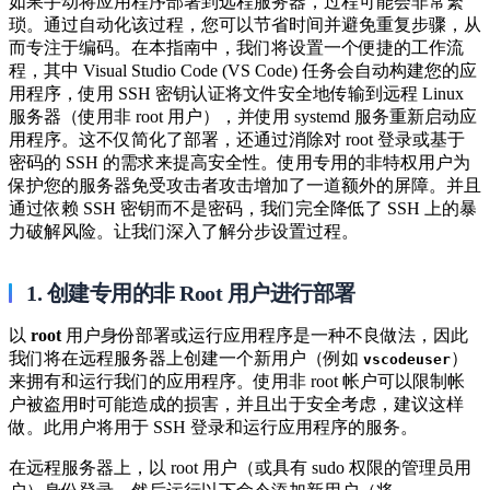
如果手动将应用程序部署到远程服务器，过程可能会非常繁
琐。通过自动化该过程，您可以节省时间并避免重复步骤，从
而专注于编码。在本指南中，我们将设置一个便捷的工作流
程，其中 Visual Studio Code (VS Code) 任务会自动构建您的应
用程序，使用 SSH 密钥认证将文件安全地传输到远程 Linux
服务器（使用非 root 用户），并使用 systemd 服务重新启动应
用程序。这不仅简化了部署，还通过消除对 root 登录或基于
密码的 SSH 的需求来提高安全性。使用专用的非特权用户为
保护您的服务器免受攻击者攻击增加了一道额外的屏障。并且
通过依赖 SSH 密钥而不是密码，我们完全降低了 SSH 上的暴
力破解风险。让我们深入了解分步设置过程。
1. 创建专用的非 Root 用户进行部署
以
root
用户身份部署或运行应用程序是一种不良做法，因此
我们将在远程服务器上创建一个新用户（例如
​）
vscodeuser
来拥有和运行我们的应用程序。使用非 root 帐户可以限制帐
户被盗用时可能造成的损害，并且出于安全考虑，建议这样
做。此用户将用于 SSH 登录和运行应用程序的服务。
在远程服务器上，以 root 用户（或具有 sudo 权限的管理员用