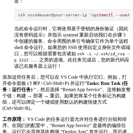
是：
ssh vscodeuser@your-server-ip 
'systemctl --user 
当此命令运行时，它将使用基于密钥的身份验证（因此
没有密码提示）并指示 systemd 重新启动我们在步骤 5
中创建的服务。命令周围的单引号确保它作为单个远程
shell 命令运行。如果您的 SSH 使用自定义身份文件或端
口，您可以根据需要包含诸如
ssh -i ~/.ssh/id_rsa -
​ 之类的选项。此任务完成后，您的新代码应
p 2222 ...
该已在服务器上运行！
添加这些任务后，您可以在 VS Code 中执行它们。例如，打
开命令面板 (⇧⌘P / Ctrl+Shift+P) 并运行“
Tasks: Run Task (任
务：运行任务)
”，然后选择 “Restart App Service”。这将触发整
个链：构建 → 部署 → 重启。如果您将某个任务标记为构建
组，还可以绑定一个键或使用默认的构建快捷方式
(Ctrl+Shift+B)。
工作原理：
VS Code 的任务运行器允许对任务进行分组和排
序。在我们的配置中，“Restart App Service” 是最终的编排任
务。运行它会导致其依赖项 “Deploy App” 首先运行，而后者