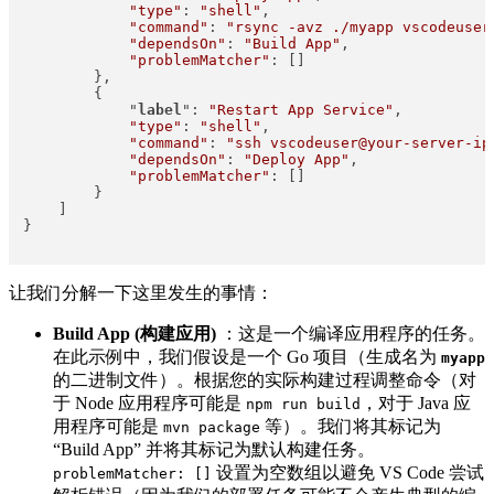
"type"
: 
"shell"
,

"command"
: 
"rsync -avz ./myapp vscodeuser
"dependsOn"
: 
"Build App"
,

"problemMatcher"
: []

        },

        {

            "
label
": 
"Restart App Service"
,

"type"
: 
"shell"
,

"command"
: 
"ssh vscodeuser@your-server-ip
"dependsOn"
: 
"Deploy App"
,

"problemMatcher"
: []

        }

    ]

}

让我们分解一下这里发生的事情：
Build App (构建应用)
：这是一个编译应用程序的任务。
在此示例中，我们假设是一个 Go 项目（生成名为
myapp
的二进制文件）。根据您的实际构建过程调整命令（对
于 Node 应用程序可能是
​，对于 Java 应
npm run build
用程序可能是
​ 等）。我们将其标记为
mvn package
“Build App” 并将其标记为默认构建任务。
​ 设置为空数组以避免 VS Code 尝试
problemMatcher: []