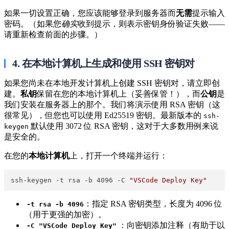
如果一切设置正确，您应该能够登录到服务器而
无需
提示输入
密码。（如果您
确实
收到提示，则表示密钥身份验证失败——
请重新检查前面的步骤。）
4. 在本地计算机上生成和使用 SSH 密钥对
如果您尚未在本地开发计算机上创建 SSH 密钥对，请立即创
建。
私钥
保留在您的本地计算机上（妥善保管！），而
公钥
是
我们安装在服务器上的那个。我们将演示使用 RSA 密钥（这
很常见），但您也可以使用 Ed25519 密钥。最新版本的
ssh-
​ 默认使用 3072 位 RSA 密钥，这对于大多数用例来说
keygen
是安全的。
在您的
本地计算机
上，打开一个终端并运行：
ssh-keygen -t rsa -b 4096 -C 
"VSCode Deploy Key"
​
​：指定 RSA 密钥类型，长度为 4096 位
-t rsa -b 4096
（用于更强的加密）。
​
​：向密钥添加注释（有助于以
-C "VSCode Deploy Key"