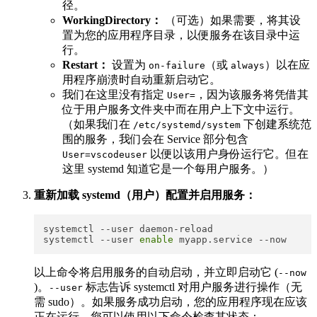
径。
WorkingDirectory：
（可选）如果需要，将其设
置为您的应用程序目录，以便服务在该目录中运
行。
Restart：
设置为
​（或
​）以在应
on-failure
always
用程序崩溃时自动重新启动它。
我们在这里没有指定
​，因为该服务将凭借其
User=
位于用户服务文件夹中而在用户上下文中运行。
（如果我们在
​ 下创建系统范
/etc/systemd/system
围的服务，我们会在 Service 部分包含
​ 以便以该用户身份运行它。但在
User=vscodeuser
这里 systemd 知道它是一个每用户服务。）
重新加载 systemd（用户）配置并启用服务：
systemctl --user daemon-reload        

systemctl --user 
enable
以上命令将启用服务的自动启动，并立即启动它 (
--now
)。
​ 标志告诉 systemctl 对用户服务进行操作（无
--user
需 sudo）。如果服务成功启动，您的应用程序现在应该
正在运行。您可以使用以下命令检查其状态：