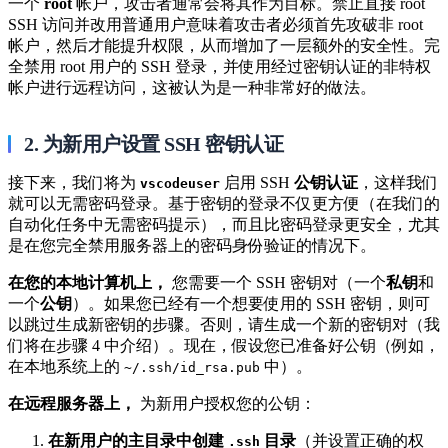
一个
root
帐户，攻击者通常会将其作为目标。禁止直接 root
SSH 访问并改用普通用户意味着攻击者必须首先攻破非 root
帐户，然后才能提升权限，从而增加了一层额外的安全性。完
全禁用 root 用户的 SSH 登录，并使用经过密钥认证的非特权
帐户进行远程访问，这被认为是一种非常好的做法。
2. 为新用户设置 SSH 密钥认证
接下来，我们将为
​ 启用 SSH
公钥认证
，这样我们
vscodeuser
就可以无需密码登录。基于密钥的登录不仅更方便（在我们的
自动化任务中无需密码提示），而且比密码登录更安全，尤其
是在您完全禁用服务器上的密码身份验证的情况下。
在您的本地计算机上，
您需要一个 SSH 密钥对（一个
私钥
和
一个
公钥
）。如果您已经有一个想要使用的 SSH 密钥，则可
以跳过生成新密钥的步骤。否则，请生成一个新的密钥对（我
们将在步骤 4 中介绍）。现在，假设您已准备好公钥（例如，
在本地系统上的
​ 中）。
~/.ssh/id_rsa.pub
在远程服务器上，
为新用户授权您的公钥：
在新用户的主目录中创建
​
目录
（并设置正确的权
.ssh