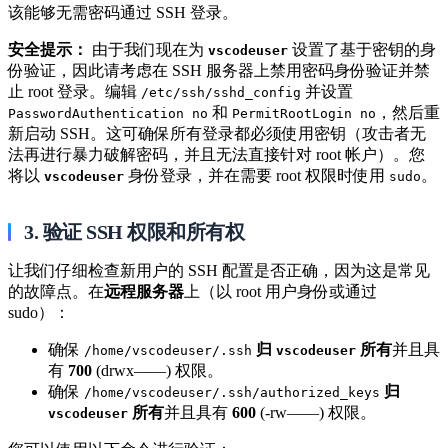
该能够无需密码通过 SSH 登录。
安全提示：
由于我们现在为
​ 设置了基于密钥的身
vscodeuser
份验证，因此请考虑在 SSH 服务器上禁用密码身份验证并禁
止 root 登录。编辑
​ 并设置
/etc/ssh/sshd_config
​ 和
​，然后重
PasswordAuthentication no
PermitRootLogin no
新启动 SSH。这可确保所有登录都必须使用密钥（攻击者无
法再进行暴力破解密码，并且无法直接针对 root 帐户）。您
将以
​ 身份登录，并在需要 root 权限时使用
​。
vscodeuser
sudo
3. 验证 SSH 权限和所有权
让我们仔细检查新用户的 SSH 配置是否正确，因为这是常见
的故障点。在
远程服务器
上（以 root 用户身份或通过
sudo）：
确保
​
归
​
所有
并且具
/home/vscodeuser/.ssh
vscodeuser
有
700
(drwx——) 权限。
确保
​
归
/home/vscodeuser/.ssh/authorized_keys
​
所有
并且具有
600
(-rw—––) 权限。
vscodeuser