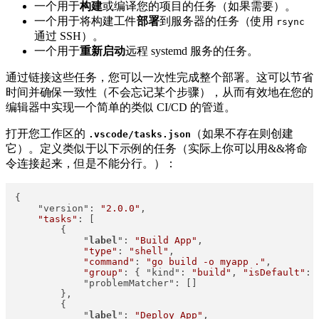
一个用于
构建
或编译您的项目的任务（如果需要）。
一个用于将构建工件
部署
到服务器的任务（使用
rsync
通过 SSH）。
一个用于
重新启动
远程 systemd 服务的任务。
通过链接这些任务，您可以一次性完成整个部署。这可以节省
时间并确保一致性（不会忘记某个步骤），从而有效地在您的
编辑器中实现一个简单的类似 CI/CD 的管道。
打开您工作区的
​（如果不存在则创建
.vscode/tasks.json
它）。定义类似于以下示例的任务（实际上你可以用&&将命
令连接起来，但是不能分行。）：
{

    "version": 
"2.0.0"
,

"tasks"
: [

        {

            "
label
": 
"Build App"
,

"type"
: 
"shell"
,

"command"
: 
"go build -o myapp ."
,

"group"
: { "kind": 
"build"
, 
"isDefault"
: 
            "problemMatcher": []

        },

        {

            "
label
": 
"Deploy App"
,
