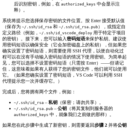
后识别密钥，例如，在
​ 中会显示注
authorized_keys
释）。
系统将提示您选择保存密钥的文件位置。按 Enter 接受默认值
（保存为
​ 和
​），或指定自
~/.ssh/id_rsa
~/.ssh/id_rsa.pub
定义路径（例如，
​ 用于特定于项目
~/.ssh/id_vscode_deploy
的密钥）。接下来，您可以输入
密码短语
来保护私钥。建议使
用密码短语以确保安全（它会加密磁盘上的私钥），但如果您
确实设置了密码短语，则需要使用 SSH 代理，以便自动化过
程可以在没有手动输入密码短语的情况下使用密钥。为简单起
见，您可以选择不设置密码短语（只需按 Enter）——但请记
住，这意味着如果有人获得了您的密钥文件，他们就可以使用
它。（如果您确实设置了密码短语，VS Code 可以利用 SSH
代理提示您一次并缓存它。）
完成后，您将拥有两个文件，例如：
​ –
私钥
（保密；请勿共享）。
~/.ssh/id_rsa
​ –
公钥
（将其复制到服务器的
~/.ssh/id_rsa.pub
​ 中，就像我们之前做的那样）。
authorized_keys
如果您在此步骤中生成了新密钥，则需要返回
步骤 2
并将
公钥