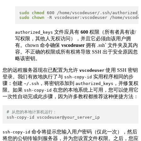
sudo
chmod
sudo
chown
​ 文件应具有
600
权限（所有者具有读/
authorized_keys
写权限，其他人无权访问），并且它必须由该用户拥
有。chown 命令确保
vscodeuser
拥有 .ssh` 文件夹及其内
容。不正确的权限或所有权将导致 SSH 出于安全原因忽
略该密钥。
您的远程服务器现在已配置为允许
​ 使用 SSH 密钥
vscodeuser
登录。我们有效地执行了与
​ 实用程序相同的步
ssh-copy-id
骤：创建
​，将密钥添加到
​，并修复权
~/.ssh
authorized_keys
限。如果
​ 在您的本地系统上可用，您可以使用它
ssh-copy-id
一次性自动完成此步骤，因为许多教程都推荐这种便捷方法：
# 从您的本地计算机运行：
​ 命令将提示您输入用户密码（仅此一次），然后
ssh-copy-id
将您的公钥传输到服务器，并为您设置文件权限。之后，您应