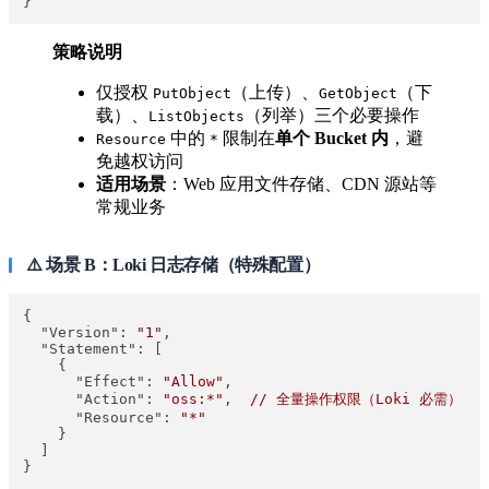
策略说明
仅授权
（上传）、
（下
PutObject
GetObject
载）、
（列举）三个必要操作
ListObjects
中的
限制在
单个 Bucket 内
，避
Resource
*
免越权访问
适用场景
：Web 应用文件存储、CDN 源站等
常规业务
⚠️ 场景 B：Loki 日志存储（特殊配置）
{

"Version":
"1"
,

"Statement":
 [

    {

"Effect":
"Allow"
,

"Action":
"oss:*"
,  
//
全量操作权限（Loki
必需）
"Resource":
"*"
    }

  ]
