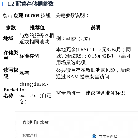
1.2 配置存储桶参数
点击
创建 Bucket
按钮，关键参数说明：
参数
推荐值
说明
与您的服务器相
地域
例：
华北2（北京）
近或相同地域
本地冗余(LRS)：0.12元/GB/月；同
存储类
标准存储
城冗余(ZRS)：0.15元/GB/月（高可
型
用场景选此项）
读写权
公共读写存在数据泄露风险，后续
私有
限
通过 RAM 授权安全访问
changjiu365-
Bucket
loki-
需全局唯一，建议包含业务标识
（自定
名称
example
义）