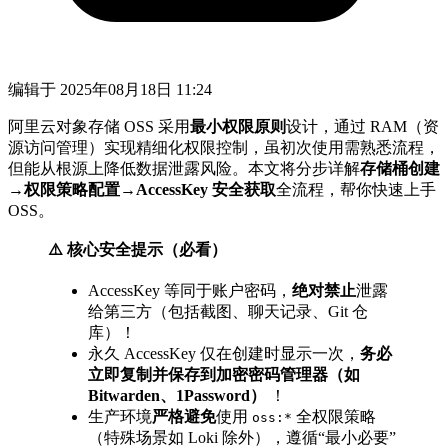
编辑于
2025年08月18日 11:24
阿里云对象存储 OSS 采用
最小权限原则
设计，通过 RAM（资
源访问管理）实现精细化权限控制，虽初次使用需熟悉流程，
但能从根源上降低数据泄露风险。本文将分步详解
存储桶创建
→权限策略配置→AccessKey 安全获取
全流程，帮你快速上手
OSS。
⚠️ 核心安全提示（必看）
AccessKey 等同于账户密码，
绝对禁止
泄露
给第三方（包括截图、聊天记录、Git 仓
库）！
永久 AccessKey 仅在创建时显示一次，
务必
立即复制并保存到加密密码管理器（如
Bitwarden、1Password）
！
生产环境
严格避免
使用
全权限策略
oss:*
（特殊场景如 Loki 除外），遵循“最小必要”