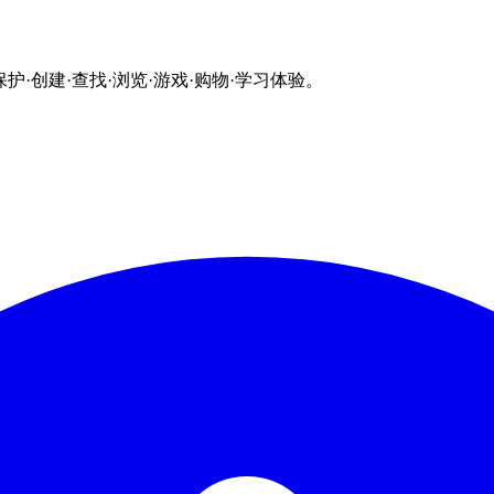
能的保护·创建·查找·浏览·游戏·购物·学习体验。